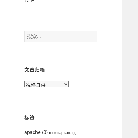
搜
索
：
文章归档
文
章
归
档
标签
apache
(3)
bootstrap-table
(1)