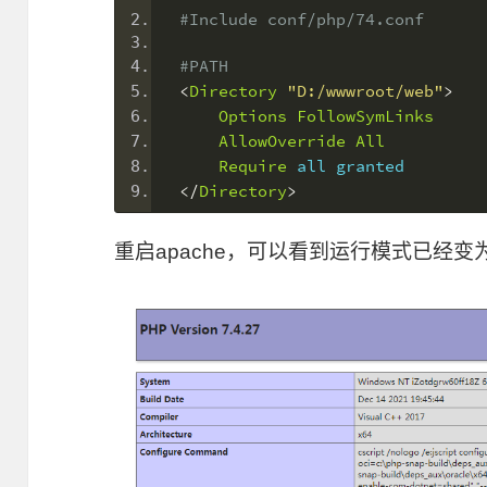
#Include conf/php/74.conf
#PATH
<
Directory
"D:/wwwroot/web"
>
Options
FollowSymLinks
AllowOverride
All
Require
 all granted
</
Directory
>
重启apache，可以看到运行模式已经变