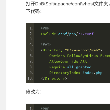
打开D:\BtSoft\apache\conf\v
下代码：
#PHP
Include
 conf
/
php
/
74.conf
#PATH
<
Directory
"D:/wwwroot/web"
>
Options
FollowSymLinks
Exec
AllowOverride
All
Require
 all granted
DirectoryIndex
 index
.
php
</
Directory
>
修改为：
#PHP