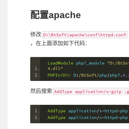
配置apache
修改
D:\BtSoft\apache\conf\httpd.conf
，在上面添加如下代码：
LoadModule
 php7_module 
"D:/BtSo
4.dll"
PHPIniDir
 D
:
/BtSoft/
php
/
php7
.
4.
然后搜索
AddType application/x-gzip .
AddType
 application
/
x
-
httpd
-
php
AddType
 application
/
x
-
httpd
-
php