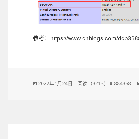
参考：https://www.cnblogs.com/dcb3688
发
2022年1月24日
阅读（
3213
）
作
884358
布
者
于