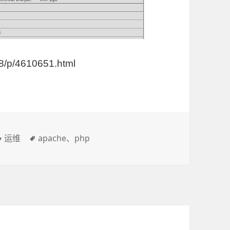
/p/4610651.html
分
运维
标
apache
、
php
类
签