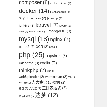
composer
(8)
cookie
(1)
curl
(1)
docker
(14)
Elasticsearch
(1)
htaccess
(2)
Go
(1)
javascript
(1)
laravel
(7)
jenkins
(2)
lavarel
(1)
mongoDB
(3)
linux
(1)
memcached
(1)
mysql
(18)
nginx
(7)
oauth2
(2)
OCR
(2)
pgsql
(1)
php
(25)
phpstrom
(3)
redis
(5)
rabbitmq
(3)
thinkphp
(7)
vue
(1)
webUploader
(2)
workerman
(2)
yii
(1)
人大金仓
(3)
微信
(2)
七牛云
(1)
正则表达式
(3)
抓包
(1)
支付宝
(1)
达梦
(12)
统信UOS
(1)