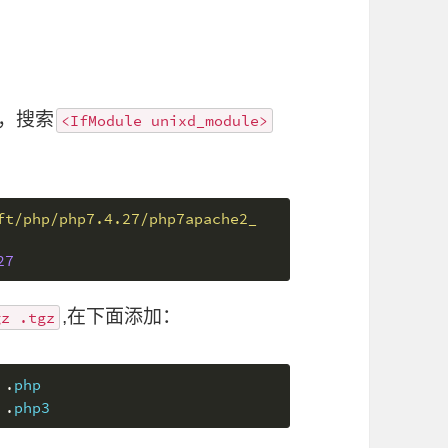
，搜索
<IfModule unixd_module>
ft/php/php7.4.27/php7apache2_
27
,在下面添加：
gz .tgz
 
.
php
 
.
php3