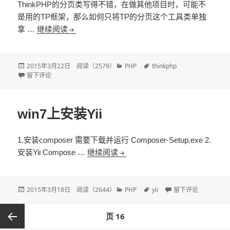
ThinkPHP的分页类写得不错，在做其他项目时，可能不
是用的TP框架，那么如何只将TP的分页这个工具类单独
拿 …
继续阅读
将ThinkPHP的分页类提取出来用于其他项目
发
2015年3月22日
阅读（
2579
）
分
PHP
标
thinkphp
布
于将ThinkPHP的分页类提取出来用于其他项目
留下评论
类
签
于
win7上安装Yii
1.安装composer 需要下载并运行 Composer-Setup.exe 2.
安装Yii Compose …
继续阅读
win7上安装Yii
发
2015年3月18日
阅读（
2644
）
分
PHP
标
yii
于win7上安装Yii
留下评论
布
类
签
于
文
页
16
章