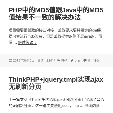
于
PHP中的MD5值跟Java中的MD5
值结果不一致的解决办法
项目需要跟邮政的接口对接，邮政要求要将指定的xml数
据内容进行md5签名，但是邮政提供的例子是java的，而
我 …
继续阅读
PHP中的MD5值跟Java中的MD5值结果不一
发
2015年5月15日
阅读（
3241
）
分
PHP
标
php
于PHP中的MD5
留下评论
布
类
签
于
ThinkPHP+jquery.tmpl实现ajax
无刷新分页
上一篇文章《ThinkPHP实现ajax无刷新分页》实现了普通
的无刷新分页，这一篇主要使用jquery.tmp …
继续阅读
Think