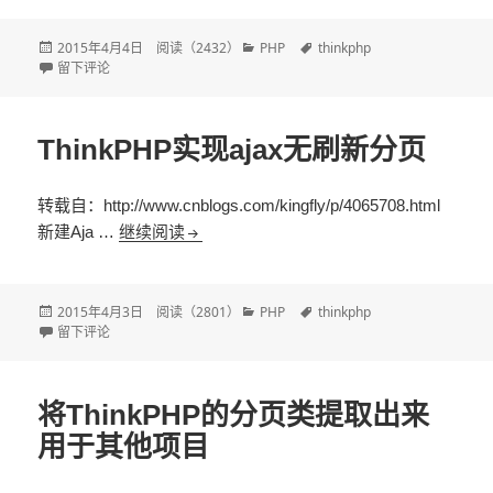
发
2015年4月4日
阅读（
2432
）
分
PHP
标
thinkphp
布
于ThinkPHP+jquery.tmpl实现ajax无刷新分页
留下评论
类
签
于
ThinkPHP实现ajax无刷新分页
转载自：http://www.cnblogs.com/kingfly/p/4065708.html
新建Aja …
继续阅读
ThinkPHP实现ajax无刷新分页
发
2015年4月3日
阅读（
2801
）
分
PHP
标
thinkphp
布
于ThinkPHP实现ajax无刷新分页
留下评论
类
签
于
将ThinkPHP的分页类提取出来
用于其他项目