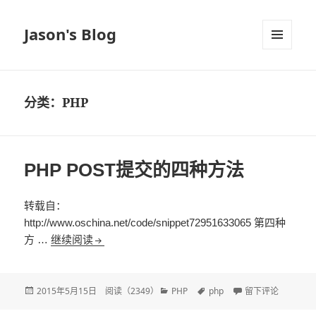
Jason's Blog
菜单和
挂件
分类：PHP
PHP POST提交的四种方法
转载自：
http://www.oschina.net/code/snippet72951633065 第四种
方 …
继续阅读
PHP POST提交的四种方法
发
2015年5月15日
阅读（
2349
）
分
PHP
标
php
于PHP POST提
留下评论
布
类
签