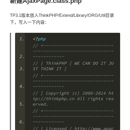
新建AjaxPage.class.php
TP3.1版本放入ThinkPHP/Extend/Library/ORG/Util目录
下，写入一下内容：
<?
php
// +---------------------------
-------------------------------
------------
// | ThinkPHP [ WE CAN DO IT JU
ST THINK IT ]
// +---------------------------
-------------------------------
------------
// | Copyright (c) 2006-2014 ht
tp://thinkphp.cn All rights res
erved.
// +---------------------------
-------------------------------
------------
// | Licensed ( http://www.apac