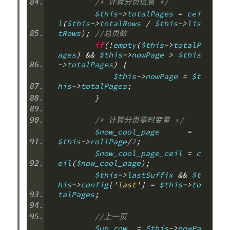
/* 计算分页信息 */
        $this
->
totalPages 
=
 cei
l
(
$this
->
totalRows 
/
 $this
->
lis
tRows
);
//总页数
if
(!
empty
(
$this
->
totalP
ages
)
&&
 $this
->
nowPage 
>
 $this
->
totalPages
)
{
            $this
->
nowPage 
=
 $t
his
->
totalPages
;
}
/* 计算分页零时变量 */
        $now_cool_page      
=
$this
->
rollPage
/
2
;
        $now_cool_page_ceil 
=
 c
eil
(
$now_cool_page
);
        $this
->
lastSuffix 
&&
 $t
his
->
config
[
'last'
]
=
 $this
->
to
talPages
;
//上一页
        $up_row  
=
 $this
->
nowPa