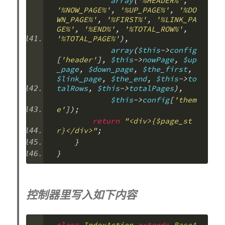
            array
(
'%HEADER%'
,
'%NOW_PAGE%'
,
'%UP_PAGE%'
,
'%DO
WN_PAGE%'
,
'%FIRST%'
,
'%LINK_PA
GE%'
,
'%END%'
,
'%TOTAL_ROW%'
,
'%TOTAL_PAGE%'
),
            array
(
$this
->
config
[
'header'
],
 $this
->
nowPage
,
 $up
_page
,
 $down_page
,
 $the_first
,
$link_page
,
 $the_end
,
 $this
->
to
talRows
,
 $this
->
totalPages
),
            $this
->
config
[
'them
e'
]);
return
"<div>{$page_st
r}</div>"
;
}
}
控制器里写入如下内容
class
IndexAction
extends
BaseA