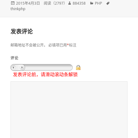
发
2015年4月3日
阅读（
2797
）
作
884358
分
PHP
标
thinkphp
布
者
类
签
于
发表评论
邮箱地址不会被公开。
必填项已用
*
标注
评论
发表评论前，请滑动滚动条解锁