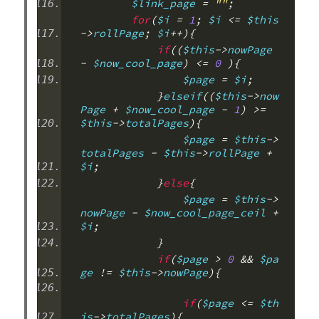
        $link_page 
=
""
;
for
(
$i 
=
1
;
 $i 
<=
 $this
->
rollPage
;
 $i
++){
if
((
$this
->
nowPage 
-
 $now_cool_page
)
<=
0
){
                $page 
=
 $i
;
}
elseif
((
$this
->
now
Page 
+
 $now_cool_page 
-
1
)
>=
$this
->
totalPages
){
                $page 
=
 $this
->
totalPages 
-
 $this
->
rollPage 
+
$i
;
}
else
{
                $page 
=
 $this
->
nowPage 
-
 $now_cool_page_ceil 
+
$i
;
}
if
(
$page 
>
0
&&
 $pa
ge 
!=
 $this
->
nowPage
){
if
(
$page 
<=
 $th
is
->
totalPages
){