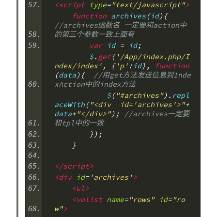
<script
type
=
"text/javascript"
>
function
 archives
(
id
){
//archives函数名 一定要和action中
的第三个参数一致上面有
var
 id 
=
 id
;
        $
.
get
(
'/App/index.php/I
ndex/index'
,
{
'p'
:
id
},
function
(
data
){
//用get方法发送信息到Inde
xAction中的index方法
            $
(
"#archives"
).
repl
aceWith
(
"<div  id='archives'>"
+
data
+
"</div>"
);
//archives一定要
和tpl中的一致
});
}
</script>
<div
id
=
'archives'
>
<ul>
<volist
name
=
"rows"
id
=
"ro
w"
>