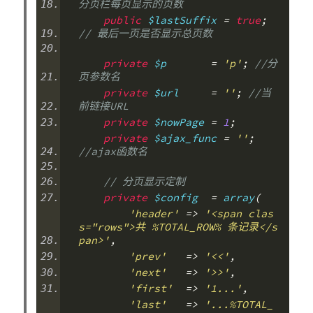
分页栏每页显示的页数
public
 $lastSuffix 
=
true
;
// 最后一页是否显示总页数
private
 $p       
=
'p'
;
//分
页参数名
private
 $url     
=
''
;
//当
前链接URL
private
 $nowPage 
=
1
;
private
 $ajax_func 
=
''
;
//ajax函数名
// 分页显示定制
private
 $config  
=
 array
(
'header'
=>
'<span clas
s="rows">共 %TOTAL_ROW% 条记录</s
pan>'
,
'prev'
=>
'<<'
,
'next'
=>
'>>'
,
'first'
=>
'1...'
,
'last'
=>
'...%TOTAL_