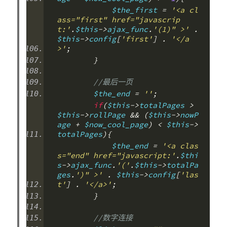
            $the_first 
=
'<a cl
ass="first" href="javascrip
t:'
.
$this
->
ajax_func
.
'(1)" >'
.
$this
->
config
[
'first'
]
.
'</a
>'
;
}
//最后一页
        $the_end 
=
''
;
if
(
$this
->
totalPages 
>
$this
->
rollPage 
&&
(
$this
->
nowP
age 
+
 $now_cool_page
)
<
 $this
->
totalPages
){
            $the_end 
=
'<a clas
s="end" href="javascript:'
.
$thi
s
->
ajax_func
.
'('
.
$this
->
totalPa
ges
.
')" >'
.
 $this
->
config
[
'las
t'
]
.
'</a>'
;
}
//数字连接