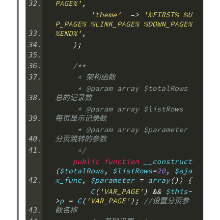
PAGE%'
,
'theme'
=>
'%FIRST% %U
P_PAGE% %LINK_PAGE% %DOWN_PAGE% 
%END%'
,
);
/**
     * 架构函数
     * @param array $totalRows  
总的记录数
     * @param array $listRows  
每页显示记录数
     * @param array $parameter  
分页跳转的参数
     */
public
function
 __construct
(
$totalRows
,
 $listRows
=
20
,
 $aja
x_func
,
 $parameter 
=
 array
())
{
        C
(
'VAR_PAGE'
)
&&
 $this
-
>
p 
=
 C
(
'VAR_PAGE'
);
//设置分页参
数名称