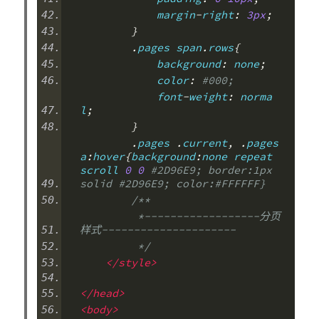
            margin
-
right
:
3px
;
}
.
pages span
.
rows
{
            background
:
 none
;
            color
:
#000;
            font
-
weight
:
 norma
l
;
}
.
pages 
.
current
,
.
pages 
a
:
hover
{
background
:
none repeat 
scroll 
0
0
#2D96E9; border:1px 
solid #2D96E9; color:#FFFFFF}
/**
         *------------------分页
样式---------------------
         */
</style>
</head>
<body>