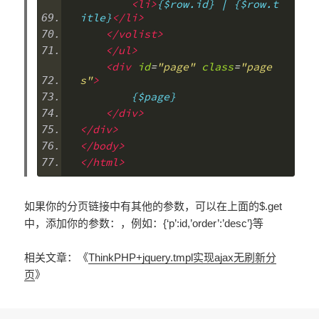
<li>
{$row.id} | {$row.t
itle}
</li>
</volist>
</ul>
<div
id
=
"page"
class
=
"page
s"
>
        {$page}
</div>
</div>
</body>
</html>
如果你的分页链接中有其他的参数，可以在上面的$.get
中，添加你的参数：，例如：{‘p’:id,’order’:’desc’}等
相关文章：《
ThinkPHP+jquery.tmpl实现ajax无刷新分
页
》