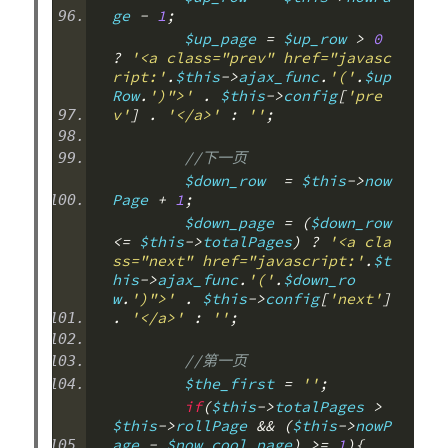
ge 
-
1
;
        $up_page 
=
 $up_row 
>
0
?
'<a class="prev" href="javasc
ript:'
.
$this
->
ajax_func
.
'('
.
$up
Row
.
')">'
.
 $this
->
config
[
'pre
v'
]
.
'</a>'
:
''
;
//下一页
        $down_row  
=
 $this
->
now
Page 
+
1
;
        $down_page 
=
(
$down_row 
<=
 $this
->
totalPages
)
?
'<a cla
ss="next" href="javascript:'
.
$t
his
->
ajax_func
.
'('
.
$down_ro
w
.
')">'
.
 $this
->
config
[
'next'
]
.
'</a>'
:
''
;
//第一页
        $the_first 
=
''
;
if
(
$this
->
totalPages 
>
$this
->
rollPage 
&&
(
$this
->
nowP
age 
-
 $now_cool_page
)
>=
1
){