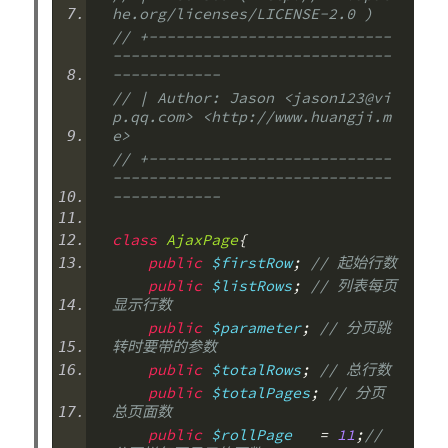
he.org/licenses/LICENSE-2.0 )
// +---------------------------
-------------------------------
------------
// | Author: Jason <jason123@vi
p.qq.com> <http://www.huangji.m
e>
// +---------------------------
-------------------------------
------------
class
AjaxPage
{
public
 $firstRow
;
// 起始行数
public
 $listRows
;
// 列表每页
显示行数
public
 $parameter
;
// 分页跳
转时要带的参数
public
 $totalRows
;
// 总行数
public
 $totalPages
;
// 分页
总页面数
public
 $rollPage   
=
11
;
// 