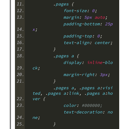
.
pages 
{
            font
-
size
:
0
;
            margin
:
5px
auto
;
            padding
-
bottom
:
25p
x
;
            padding
-
top
:
0
;
            text
-
align
:
 center
;
}
.
pages a 
{
            display
:
inline
-
blo
ck
;
            margin
-
right
:
3px
;
}
.
pages a
,
.
pages a
:
visi
ted
,
.
pages a
:
link
,
.
pages a
:
ho
ver 
{
            color
:
#000000;
            text
-
decoration
:
 no
ne
;
}