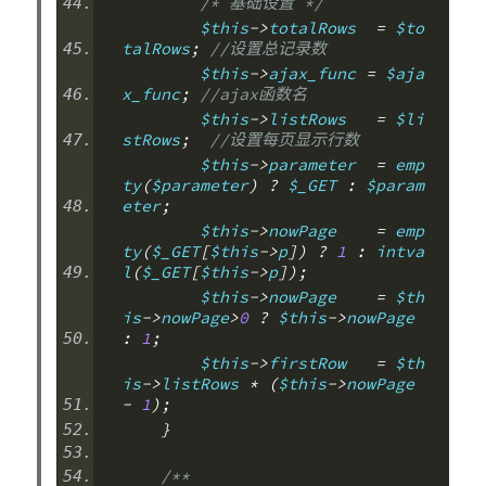
/* 基础设置 */
        $this
->
totalRows  
=
 $to
talRows
;
//设置总记录数
        $this
->
ajax_func 
=
 $aja
x_func
;
//ajax函数名
        $this
->
listRows   
=
 $li
stRows
;
//设置每页显示行数
        $this
->
parameter  
=
 emp
ty
(
$parameter
)
?
 $_GET 
:
 $param
eter
;
        $this
->
nowPage    
=
 emp
ty
(
$_GET
[
$this
->
p
])
?
1
:
 intva
l
(
$_GET
[
$this
->
p
]);
        $this
->
nowPage    
=
 $th
is
->
nowPage
>
0
?
 $this
->
nowPage 
:
1
;
        $this
->
firstRow   
=
 $th
is
->
listRows 
*
(
$this
->
nowPage 
-
1
);
}
/**