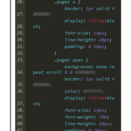
.
pages a 
{
            border
:
1px
 solid 
#
DDDDDD;
            display
:
inline
-
blo
ck
;
            font
-
size
:
14px
;
            line
-
height
:
28px
;
            padding
:
0
10px
;
}
.
pages span 
{
            background
:
 none re
peat scroll 
0
0
#2D96E9;
            border
:
1px
 solid 
#
DDDDDD;
            color
:
#FFFFFF;
            display
:
inline
-
blo
ck
;
            font
-
size
:
14px
;
            font
-
weight
:
700
;
            line
-
height
:
28px
;
            padding
:
0
10px
;