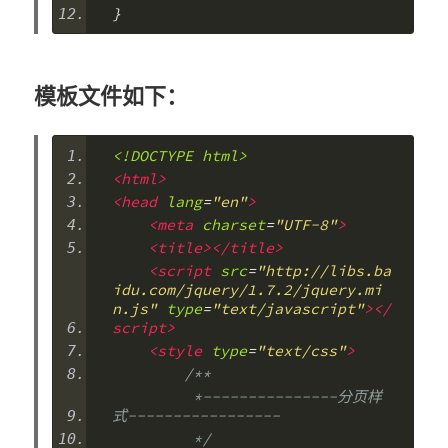
}
模板文件如下：
<!DOCTYPE html>
<html>
<head
lang
=
"en"
>
<meta
charset
=
"UTF-8"
>
<title></title>
<script
src
=
"http://libs.ba
idu.com/jquery/1.7.2/jquery.mi
n.js"
type
=
"text/javascript"
></
script>
<style
type
=
"text/css"
>
/**
         *---------------分页样
式-----------------
         */