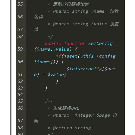
     * 定制分页链接设置
     * @param string $name  设置
名称
     * @param string $value 设置
值
     */
public
function
 setConfig
(
$name
,
$value
)
{
if
(
isset
(
$this
->
config
[
$name
]))
{
            $this
->
config
[
$nam
e
]
=
 $value
;
}
}
/**
     * 生成链接URL
     * @param  integer $page 页
码
     * @return string
     */