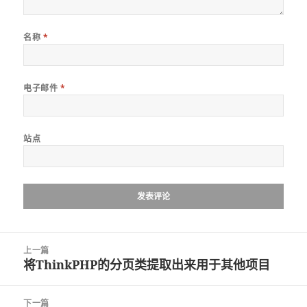
名称
*
电子邮件
*
站点
文
上一篇
章
将ThinkPHP的分页类提取出来用于其他项目
上
导
篇
航
文
下一篇