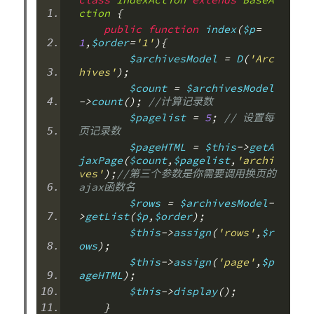
ction
{
public
function
 index
(
$p
=
1
,
$order
=
'1'
){
        $archivesModel 
=
 D
(
'Arc
hives'
);
        $count 
=
 $archivesModel
->
count
();
//计算记录数
        $pagelist 
=
5
;
// 设置每
页记录数
        $pageHTML 
=
 $this
->
getA
jaxPage
(
$count
,
$pagelist
,
'archi
ves'
);
//第三个参数是你需要调用换页的
ajax函数名
        $rows 
=
 $archivesModel
-
>
getList
(
$p
,
$order
);
        $this
->
assign
(
'rows'
,
$r
ows
);
        $this
->
assign
(
'page'
,
$p
ageHTML
);
        $this
->
display
();
}