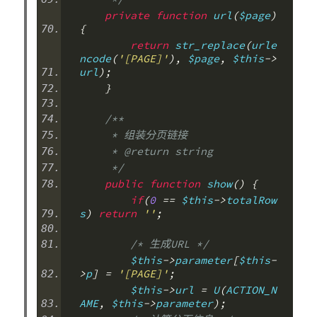
private
function
 url
(
$page
)
{
return
 str_replace
(
urle
ncode
(
'[PAGE]'
),
 $page
,
 $this
->
url
);
}
/**
     * 组装分页链接
     * @return string
     */
public
function
 show
()
{
if
(
0
==
 $this
->
totalRow
s
)
return
''
;
/* 生成URL */
        $this
->
parameter
[
$this
-
>
p
]
=
'[PAGE]'
;
        $this
->
url 
=
 U
(
ACTION_N
AME
,
 $this
->
parameter
);