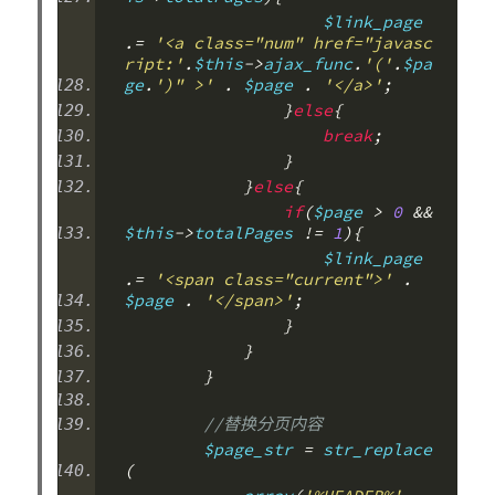
                    $link_page 
.=
'<a class="num" href="javasc
ript:'
.
$this
->
ajax_func
.
'('
.
$pa
ge
.
')" >'
.
 $page 
.
'</a>'
;
}
else
{
break
;
}
}
else
{
if
(
$page 
>
0
&&
$this
->
totalPages 
!=
1
){
                    $link_page 
.=
'<span class="current">'
.
$page 
.
'</span>'
;
}
}
}
//替换分页内容
        $page_str 
=
 str_replace
(