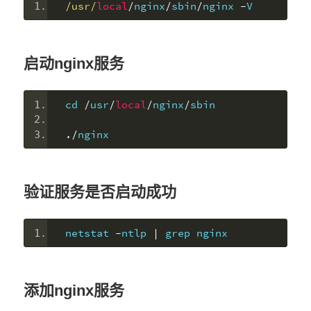
/usr/
local
/
nginx
/
sbin
/
nginx 
-
V
启动nginx服务
cd 
/
usr
/
local
/
nginx
/
sbin
./
nginx
验证服务是否启动成功
netstat 
-
ntlp 
|
 grep nginx
添加nginx服务