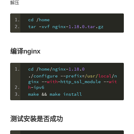
解压
cd 
/
home
tar 
-
xvf nginx
-
1.18
.
0.tar
.
gz
编译nginx
cd 
/
home
/
nginx
-
1.18
.
0
./
configure 
--
prefix
=
/usr/
local
/
n
ginx 
--
with
-
http_ssl_module 
--
wit
h
-
ipv6
make 
&&
 make install
测试安装是否成功