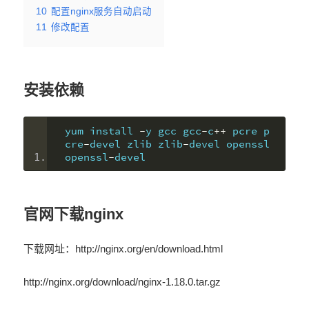
10
配置nginx服务自动启动
11
修改配置
安装依赖
yum install 
-
y gcc gcc
-
c
++
 pcre p
cre
-
devel zlib zlib
-
devel openssl 
openssl
-
devel
官网下载nginx
下载网址：http://nginx.org/en/download.html
http://nginx.org/download/nginx-1.18.0.tar.gz