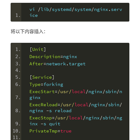
vi 
/
lib
/
systemd
/
system
/
nginx
.
serv
ice
将以下内容插入：
[
Unit
]
Description
=
nginx
After
=
network
.
target
[
Service
]
Type
=
forking
ExecStart
=
/usr/
local
/
nginx
/
sbin
/
n
ginx
ExecReload
=
/usr/
local
/
nginx
/
sbin
/
nginx 
-
s reload
ExecStop
=
/usr/
local
/
nginx
/
sbin
/
ng
inx 
-
s quit
PrivateTmp
=
true