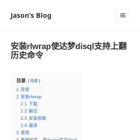
Jason's Blog
菜单和
挂件
安装rlwrap使达梦disql支持上翻
历史命令
目录
隐藏
1
背景
2
安装rlwrap
2.1
下载
2.2
解压
2.3
安装依赖
2.4
编译
3
使用
4
更改别名，用rlwrap启动disql