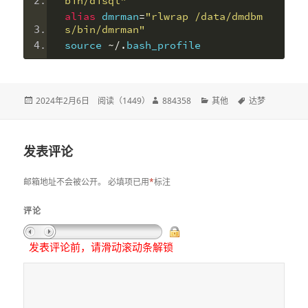
bin/disql"
alias
 dmrman
=
"rlwrap /data/dmdbm
s/bin/dmrman"
source 
~/.
bash_profile
发
2024年2月6日
阅读（
1449
）
作
884358
分
其他
标
达梦
布
者
类
签
于
发表评论
邮箱地址不会被公开。
必填项已用
*
标注
评论
发表评论前，请滑动滚动条解锁