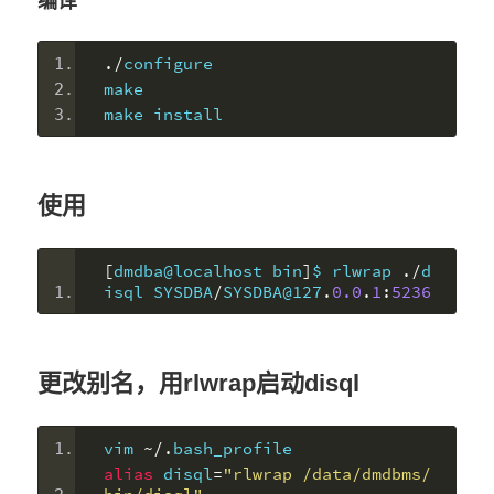
编译
./
configure
make
make install
使用
[
dmdba@localhost bin
]
$ rlwrap 
./
d
isql SYSDBA
/
SYSDBA@127
.
0.0
.
1
:
5236
更改别名，用rlwrap启动disql
vim 
~/.
bash_profile
alias
 disql
=
"rlwrap /data/dmdbms/