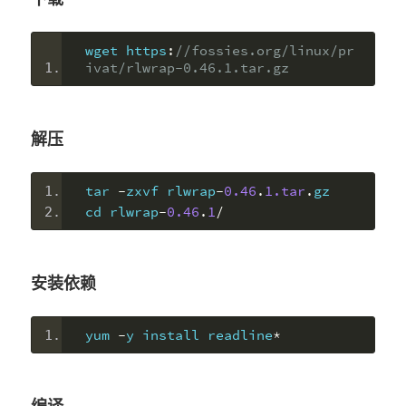
wget https
:
//fossies.org/linux/pr
ivat/rlwrap-0.46.1.tar.gz
解压
tar 
-
zxvf rlwrap
-
0.46
.
1.tar
.
gz
cd rlwrap
-
0.46
.
1
/
安装依赖
yum 
-
y install readline
*