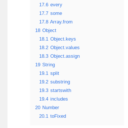
17.6
every
17.7
some
17.8
Array.from
18
Object
18.1
Object.keys
18.2
Object.values
18.3
Object.assign
19
String
19.1
split
19.2
substring
19.3
startswith
19.4
includes
20
Number
20.1
toFixed