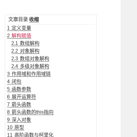
文章目录
收缩
1
定义变量
2
解构赋值
2.1
数组解构
2.2
对象解构
2.3
数组对象解构
2.4
多级对象解构
3
作用域和作用域链
4
闭包
5
函数参数
6
展开运算符
7
箭头函数
8
箭头函数的this指向
9
深入对象
10
原型
11
高阶函数与柯里化