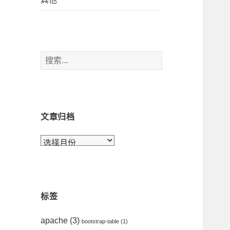
搜
索
：
文章归档
文
章
归
档
标签
apache
(3)
bootstrap-table
(1)