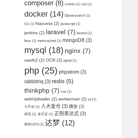
composer
(8)
cookie
(1)
curl
(1)
docker
(14)
Elasticsearch
(1)
htaccess
(2)
Go
(1)
javascript
(1)
laravel
(7)
jenkins
(2)
lavarel
(1)
mongoDB
(3)
linux
(1)
memcached
(1)
mysql
(18)
nginx
(7)
oauth2
(2)
OCR
(2)
pgsql
(1)
php
(25)
phpstrom
(3)
redis
(5)
rabbitmq
(3)
thinkphp
(7)
vue
(1)
webUploader
(2)
workerman
(2)
yii
(1)
人大金仓
(3)
微信
(2)
七牛云
(1)
正则表达式
(3)
抓包
(1)
支付宝
(1)
达梦
(12)
统信UOS
(1)