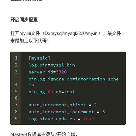
开启同步配置
打开my.ini文件（D:/mysql/mysql3320/my.ini），最文件
末尾加上以下代码：
[
mysqld
]
log
-
bin
=
mysql
-
bin
server
-
id
=
3320
binlog
-
ignore
-
db
=
information_sche
ma
binlog
-
do
-
db
=
test
auto_increment_offset 
=
2
auto_increment_increment 
=
3
log
-
slave
-
updates 
=
true
MasterB数据库主键从2开始自增，