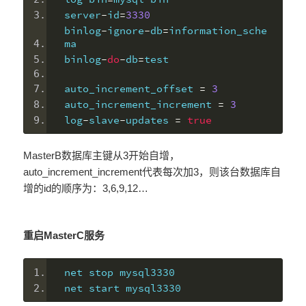
server
-
id
=
3330
binlog
-
ignore
-
db
=
information_sche
ma
binlog
-
do
-
db
=
test
auto_increment_offset 
=
3
auto_increment_increment 
=
3
log
-
slave
-
updates 
=
true
MasterB数据库主键从3开始自增，
auto_increment_increment代表每次加3，则该台数据库自
增的id的顺序为：3,6,9,12…
重启MasterC服务
net stop mysql3330
net start mysql3330