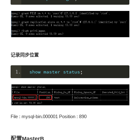
记录同步位置
show master status
;
File : mysql-bin.000001 Position : 890
配置MasterB