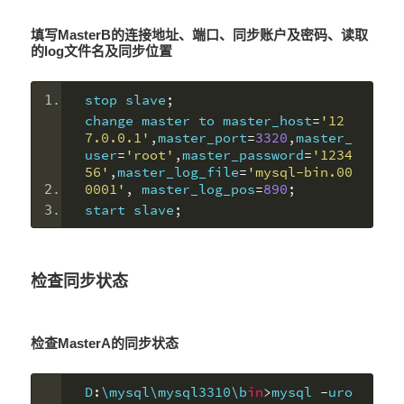
填写MasterB的连接地址、端口、同步账户及密码、读取
的log文件名及同步位置
stop slave
;
change master to master_host
=
'12
7.0.0.1'
,
master_port
=
3320
,
master_
user
=
'root'
,
master_password
=
'1234
56'
,
master_log_file
=
'mysql-bin.00
0001'
,
 master_log_pos
=
890
;
start slave
;
检查同步状态
检查MasterA的同步状态
D
:
\mysql\mysql3310\b
in
>
mysql 
-
uro