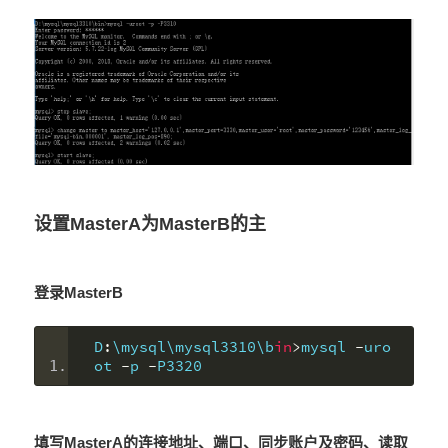
设置MasterA为MasterB的主
登录MasterB
D
:
\mysql\mysql3310\b
in
>
mysql 
-
uro
ot 
-
p 
-
P3320
填写MasterA的连接地址、端口、同步账户及密码、读取