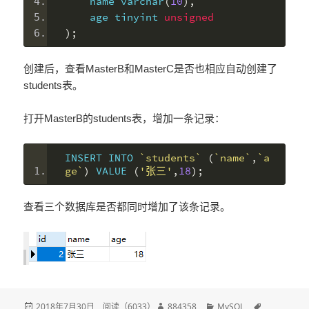
    name varchar
(
10
),
    age tinyint 
unsigned
);
创建后，查看MasterB和MasterC是否也相应自动创建了
students表。
打开MasterB的students表，增加一条记录：
INSERT INTO 
`students`
(
`name`
,
`a
ge`
)
 VALUE 
(
'张三'
,
18
);
查看三个数据库是否都同时增加了该条记录。
发
2018年7月30日
阅读（
6033
）
作
884358
分
MySQL
标