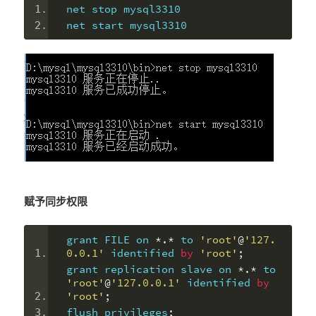
net stop mysql3310
net start mysql3310
赋予同步权限
grant FILE on 
*.*
 to 
'root'
@
'127.
0.0.1'
 identified 
by
'root'
;
grant replication slave on 
*.*
 to 
'root'
@
'127.0.0.1'
 identified 
by
'root'
;
flush privileges
;