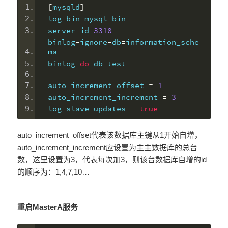
[
mysqld
]
log
-
bin
=
mysql
-
bin
server
-
id
=
3310
binlog
-
ignore
-
db
=
information_sche
ma
binlog
-
do
-
db
=
test
auto_increment_offset 
=
1
auto_increment_increment 
=
3
log
-
slave
-
updates 
=
true
auto_increment_offset代表该数据库主键从1开始自增，
auto_increment_increment应设置为主主数据库的总台
数，这里设置为3，代表每次加3，则该台数据库自增的id
的顺序为：1,4,7,10…
重启MasterA服务