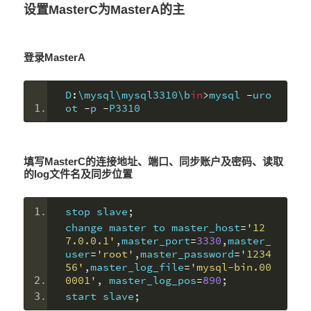
设置MasterC为MasterA的主
登录MasterA
D
:
\mysql\mysql3310\b
in
>
mysql 
-
uro
ot 
-
p 
-
P3310
填写MasterC的连接地址、端口、同步账户及密码、读取
的log文件名及同步位置
stop slave
;
change master to master_host
=
'12
7.0.0.1'
,
master_port
=
3330
,
master_
user
=
'root'
,
master_password
=
'1234
56'
,
master_log_file
=
'mysql-bin.00
0001'
,
 master_log_pos
=
890
;
start slave
;