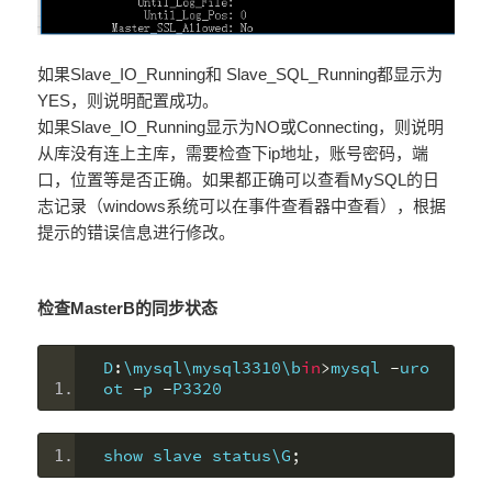
如果Slave_IO_Running和 Slave_SQL_Running都显示为
YES，则说明配置成功。
如果Slave_IO_Running显示为NO或Connecting，则说明
从库没有连上主库，需要检查下ip地址，账号密码，端
口，位置等是否正确。如果都正确可以查看MySQL的日
志记录（windows系统可以在事件查看器中查看），根据
提示的错误信息进行修改。
检查MasterB的同步状态
D
:
\mysql\mysql3310\b
in
>
mysql 
-
uro
ot 
-
p 
-
P3320
show slave status\G
;