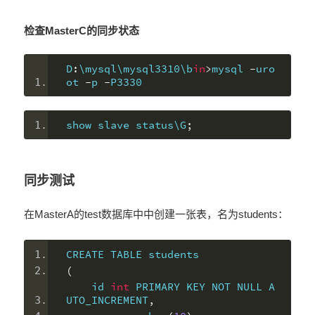
检查MasterC的同步状态
D
:
\mysql\mysql3310\b
in
>
mysql 
-
uro
ot 
-
p 
-
P3330
show slave status\G
;
同步测试
在MasterA的test数据库中中创建一张表，名为students：
CREATE TABLE students
(
    id 
int
 PRIMARY KEY NOT NULL A
UTO_INCREMENT
,