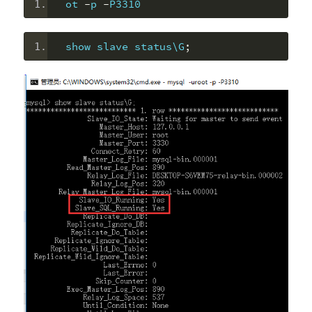
ot 
-
p 
-
P3310
show slave status\G
;