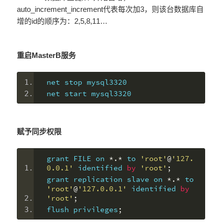
auto_increment_increment代表每次加3，则该台数据库自
增的id的顺序为：2,5,8,11…
重启MasterB服务
net stop mysql3320
net start mysql3320
赋予同步权限
grant FILE on 
*.*
 to 
'root'
@
'127.
0.0.1'
 identified 
by
'root'
;
grant replication slave on 
*.*
 to 
'root'
@
'127.0.0.1'
 identified 
by
'root'
;
flush privileges
;