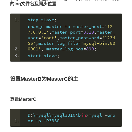
的log文件名及同步位置
stop slave
;
change master to master_host
=
'12
7.0.0.1'
,
master_port
=
3310
,
master_
user
=
'root'
,
master_password
=
'1234
56'
,
master_log_file
=
'mysql-bin.00
0001'
,
 master_log_pos
=
890
;
start slave
;
设置MasterB为MasterC的主
登录MasterC
D
:
\mysql\mysql3310\b
in
>
mysql 
-
uro
ot 
-
p 
-
P3330