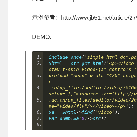
示例参考：
http://www.jb51.net/article/2
DEMO:
include_once
(
'simple_html_dom.ph
$html 
=
 str_get_html
(
'<p><video 
efault-skin video-js" controls="
preload="none" width="420" heigh
c
.cn/up_files/ueditor/video/20160
setup="{}"><source src="http://w
.ac.cn/up_files/ueditor/video/20
pe="video/flv"/></video></p>'
);
$a 
=
 $html
->
find
(
'video'
);
var_dump
(
$a
[
0
]->
src
);