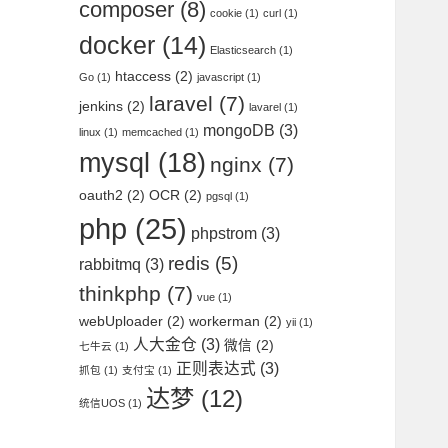
composer
(8)
cookie
(1)
curl
(1)
docker
(14)
Elasticsearch
(1)
htaccess
(2)
Go
(1)
javascript
(1)
laravel
(7)
jenkins
(2)
lavarel
(1)
mongoDB
(3)
linux
(1)
memcached
(1)
mysql
(18)
nginx
(7)
oauth2
(2)
OCR
(2)
pgsql
(1)
php
(25)
phpstrom
(3)
redis
(5)
rabbitmq
(3)
thinkphp
(7)
vue
(1)
webUploader
(2)
workerman
(2)
yii
(1)
人大金仓
(3)
微信
(2)
七牛云
(1)
正则表达式
(3)
抓包
(1)
支付宝
(1)
达梦
(12)
统信UOS
(1)