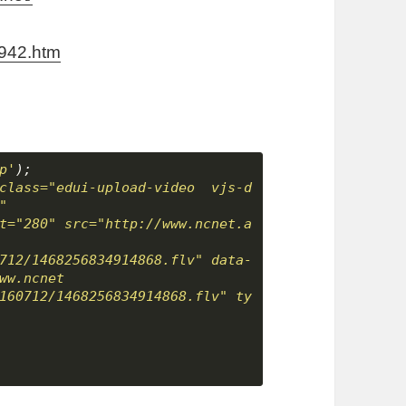
7942.htm
p'
);
class="edui-upload-video  vjs-d
" 
t="280" src="http://www.ncnet.a
712/1468256834914868.flv" data-
ww.ncnet
160712/1468256834914868.flv" ty