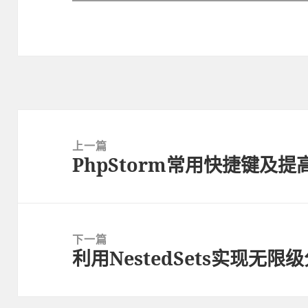
文
章
上一篇
PhpStorm常用快捷键及
导
上
航
篇
文
章：
下一篇
利用NestedSets实现无限
下
篇
文