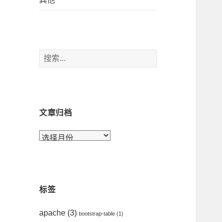
搜
索
：
文章归档
文
章
归
档
标签
apache
(3)
bootstrap-table
(1)