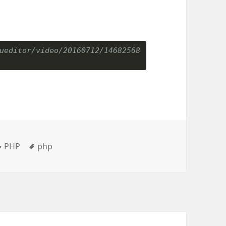
ueditor/video/20160712/14682568
分
PHP
标
php
类
签