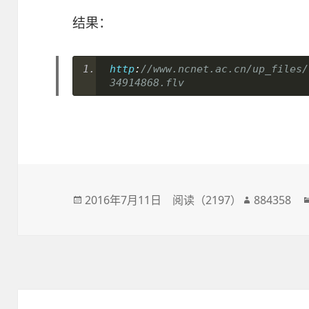
结果：
http
:
//www.ncnet.ac.cn/up_files/
34914868.flv
发
2016年7月11日
阅读（
2197
）
作
884358
布
者
于