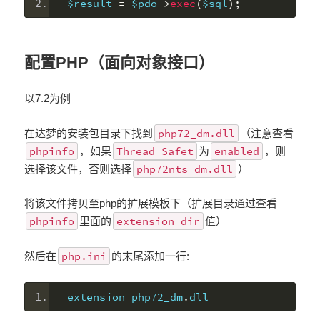
$result 
=
 $pdo
->
exec
(
$sql
);
配置PHP（面向对象接口）
以7.2为例
php72_dm.dll
在达梦的安装包目录下找到
（注意查看
phpinfo
Thread Safet
enabled
，如果
为
，则
php72nts_dm.dll
选择该文件，否则选择
）
将该文件拷贝至php的扩展模板下（扩展目录通过查看
phpinfo
extension_dir
里面的
值）
php.ini
然后在
的末尾添加一行:
extension
=
php72_dm
.
dll