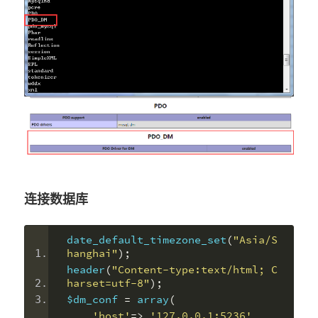
连接数据库
date_default_timezone_set
(
"Asia/S
hanghai"
);
header
(
"Content-type:text/html; C
harset=utf-8"
);
$dm_conf 
=
 array
(
'host'
=>
'127.0.0.1:5236'
,