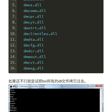
dmos
.
dll
dmcomm
.
dll
dmcpr
.
dll
dmcyt
.
dll
dmstrt
.
dll
dmclientlex
.
dll
dmdta
.
dll
dmcfg
.
dll
dmdcr
.
dll
dmmout
.
dll
dmcvt
.
dll
dmmsg
.
dll
如果还不行就尝试把bin所有的dll文件拷贝过去。