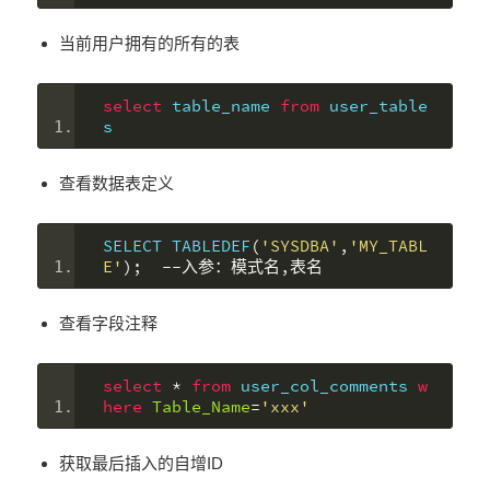
当前用户拥有的所有的表
select
 table_name 
from
 user_table
s
查看数据表定义
SELECT TABLEDEF
(
'SYSDBA'
,
'MY_TABL
E'
);
--入参：模式名,表名
查看字段注释
select
*
from
 user_col_comments 
w
here
Table_Name
=
'xxx'
获取最后插入的自增ID