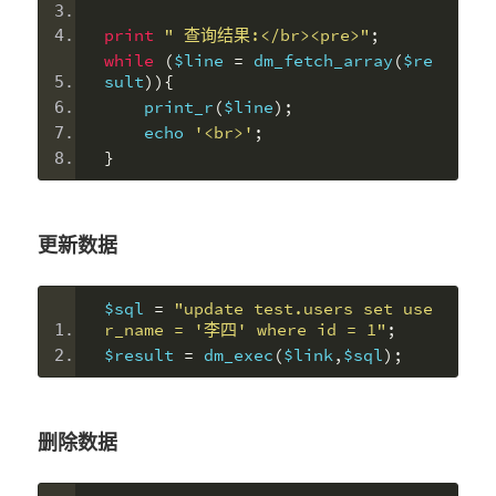
print
" 查询结果:</br><pre>"
;
while
(
$line 
=
 dm_fetch_array
(
$re
sult
)){
    print_r
(
$line
);
    echo 
'<br>'
;
}
更新数据
$sql 
=
"update test.users set use
r_name = '李四' where id = 1"
;
$result 
=
 dm_exec
(
$link
,
$sql
);
删除数据