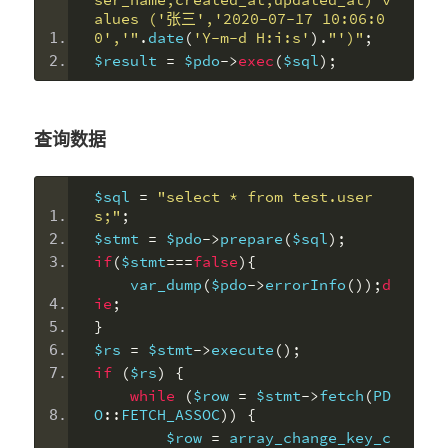
alues ('张三','2020-07-17 10:06:0
0','"
.
date
(
'Y-m-d H:i:s'
).
"')"
;
$result 
=
 $pdo
->
exec
(
$sql
);
查询数据
$sql 
=
"select * from test.user
s;"
;
$stmt 
=
 $pdo
->
prepare
(
$sql
);
if
(
$stmt
===
false
){
    var_dump
(
$pdo
->
errorInfo
());
d
ie
;
}
$rs 
=
 $stmt
->
execute
();
if
(
$rs
)
{
while
(
$row 
=
 $stmt
->
fetch
(
PD
O
::
FETCH_ASSOC
))
{
        $row 
=
 array_change_key_c