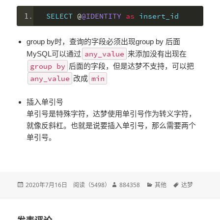
SELECT 
@
@IDENTITY
as
 insert_id
group by时，查询的字段必须出现group by 后面
any_value
MySQL可以通过
来添加没有出现在
group by
后面的字段，但是达梦不支持，可以把
any_value
min
改成
插入单引号
单引号是特殊字符，达梦使用单引号作为转义字符，
就像反斜杠。也就是说要插入单引号，那么需要两个
单引号。
发
2020年7月16日
阅读（
5498
）
作
884358
分
其他
标
达梦
布
者
类
签
于