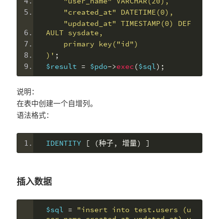
    "user_name" VARCHAR(20),
    "created_at" DATETIME(0),
    "updated_at" TIMESTAMP(0) DEF
AULT sysdate,
    primary key("id")
)'
;
$result 
=
 $pdo
->
exec
(
$sql
);
说明：
在表中创建一个自增列。
语法格式：
IDENTITY 
[
(种子,
增量)
]
插入数据
$sql 
=
"insert into test.users (u
ser_name,created_at,updated_at) v