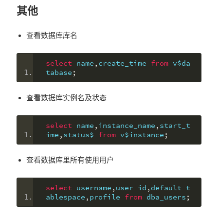
其他
查看数据库库名
select
 name
,
create_time 
from
 v$da
tabase
;
查看数据库实例名及状态
select
 name
,
instance_name
,
start_t
ime
,
status$ 
from
 v$instance
;
查看数据库里所有使用用户
select
 username
,
user_id
,
default_t
ablespace
,
profile 
from
 dba_users
;