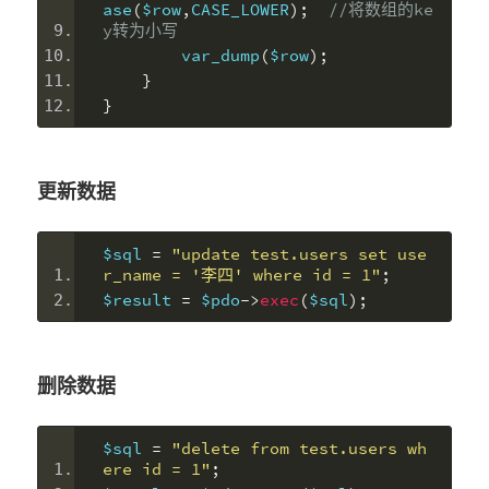
ase
(
$row
,
CASE_LOWER
);
//将数组的ke
y转为小写
        var_dump
(
$row
);
}
}
更新数据
$sql 
=
"update test.users set use
r_name = '李四' where id = 1"
;
$result 
=
 $pdo
->
exec
(
$sql
);
删除数据
$sql 
=
"delete from test.users wh
ere id = 1"
;