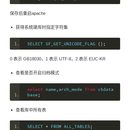
保存后重启apache
获得系统建库时指定字符集
SELECT SF_GET_UNICODE_FLAG 
();
0 表示 GB18030，1 表示 UTF-8，2 表示 EUC-KR
查看是否开启归档模式
select
 name
,
arch_mode 
from
 v$data
base
;
查看库中所有表
SELECT 
*
 FROM ALL_TABLES
;