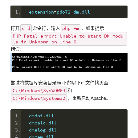
extension
=
pdo72_dm
.
dll
cmd
php -m
打开
命令行，输入
，如果提示
PHP Fatal error: Unable to start DM modu
le in Unknown on line 0
错误：
尝试将数据库安装目录bin下的以下dll文件拷贝至
C:\Windows\SysWOW64
和
C:\Windows\System32
，重新启动Apache。
dmdpi
.
dll
dmcalc
.
dll
dmelog
.
dll
dmmem
.
dll