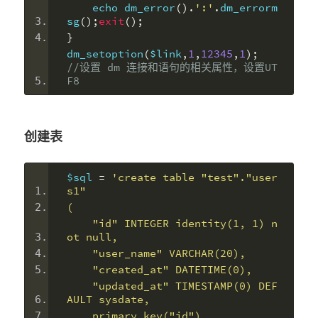
    echo dm_error
().
':'
.
dm_errorm
sg
();
exit
();
}
dm_setoption
(
$link
,
1
,
12345
,
1
);
//设置 dm 连接和语句的相关属性，设置UT
F8
创建表
$sql 
=
'create table "test"."user
s1"
(
    "id" INTEGER identity(1, 1) n
ot null,
    "user_name" VARCHAR(20),
    "created_at" DATETIME(0),
    "updated_at" TIMESTAMP(0) DEF
AULT sysdate,
    primary key("id")