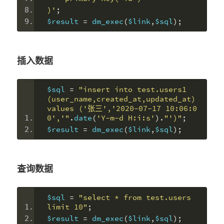
)'
;
$result 
=
 dm_exec
(
$link
,
$sql
);
插入数据
$sql 
=
"insert into test.users1 
(user_name,created_at,updated_at) 
values ('张三','2020-07-17 10:06:0
0','"
.
date
(
'Y-m-d H:i:s'
).
"')"
;
$result 
=
 dm_exec
(
$link
,
$sql
);
查询数据
$sql 
=
"select * from test.users 
limit 10"
;
$result 
=
 dm_exec
(
$link
,
$sql
);