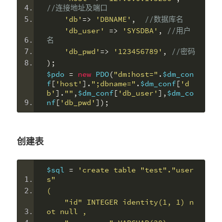
//连接地址及端口
'db'
=>
'DBNAME'
,
//数据库名
'db_user'
=>
'SYSDBA'
,
//用户
名
'db_pwd'
=>
'123456789'
,
//密码
);
$pdo 
=
new
 PDO
(
"dm:host="
.
$dm_con
f
[
'host'
].
";dbname="
.
$dm_conf
[
'd
b'
].
""
,
$dm_conf
[
'db_user'
],
$dm_co
nf
[
'db_pwd'
]);
创建表
$sql 
=
'create table "test"."user
s"
(
    "id" INTEGER identity(1, 1) n
ot null ,