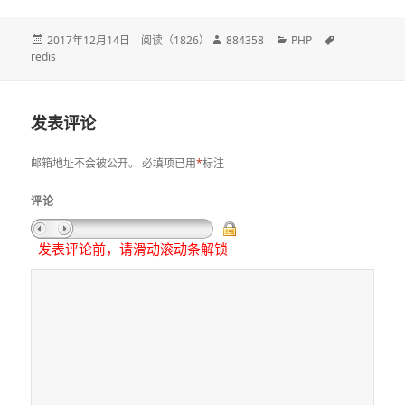
发
2017年12月14日
阅读（
1826
）
作
884358
分
PHP
标
redis
布
者
类
签
于
发表评论
邮箱地址不会被公开。
必填项已用
*
标注
评论
发表评论前，请滑动滚动条解锁