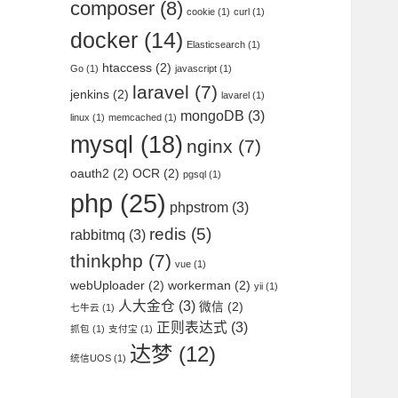
composer
(8)
cookie
(1)
curl
(1)
docker
(14)
Elasticsearch
(1)
htaccess
(2)
Go
(1)
javascript
(1)
laravel
(7)
jenkins
(2)
lavarel
(1)
mongoDB
(3)
linux
(1)
memcached
(1)
mysql
(18)
nginx
(7)
oauth2
(2)
OCR
(2)
pgsql
(1)
php
(25)
phpstrom
(3)
redis
(5)
rabbitmq
(3)
thinkphp
(7)
vue
(1)
webUploader
(2)
workerman
(2)
yii
(1)
人大金仓
(3)
微信
(2)
七牛云
(1)
正则表达式
(3)
抓包
(1)
支付宝
(1)
达梦
(12)
统信UOS
(1)