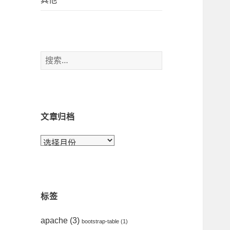
搜
索
：
文章归档
文
章
归
档
标签
apache
(3)
bootstrap-table
(1)