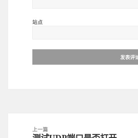
站点
文
章
上一篇
测试UDP端口是否打开
导
上