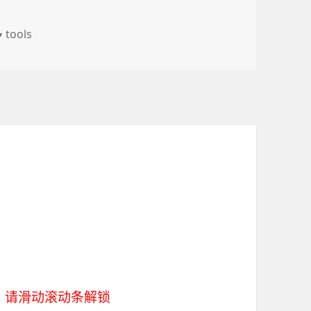
分
tools
类
，请滑动滚动条解锁