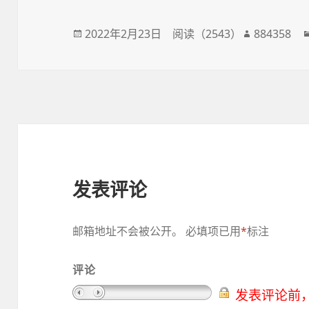
发
2022年2月23日
阅读（
2543
）
作
884358
布
者
于
发表评论
邮箱地址不会被公开。
必填项已用
*
标注
评论
发表评论前