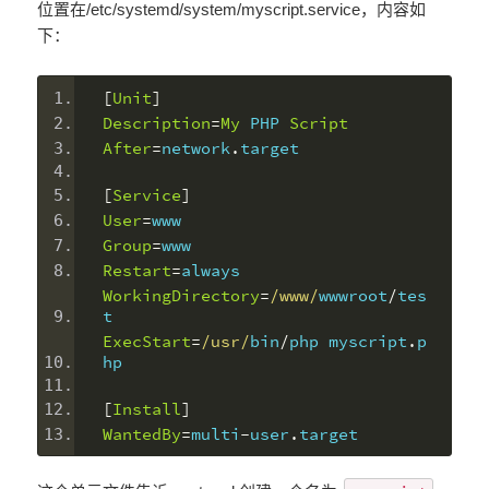
位置在/etc/systemd/system/myscript.service，内容如
下：
[
Unit
]
Description
=
My
 PHP 
Script
After
=
network
.
target
[
Service
]
User
=
www
Group
=
www
Restart
=
always
WorkingDirectory
=
/www/
wwwroot
/
tes
t
ExecStart
=
/usr/
bin
/
php myscript
.
p
hp
[
Install
]
WantedBy
=
multi
-
user
.
target