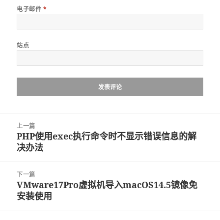
电子邮件
*
站点
文
上一篇
章
PHP使用exec执行命令时不显示错误信息的解
上
导
决办法
篇
航
文
章：
下一篇
VMware17Pro虚拟机导入macOS14.5镜像免
下
安装使用
篇
文