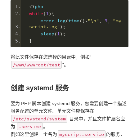
<?
php
while
(
1
){
    error_log
(
time
().
"\n"
,
3
,
"my
script.log"
);
    sleep
(
1
);
}
将此文件保存在您选择的目录中，例如“
/www/wwwroot/test
”。
创建 systemd 服务
要为 PHP 脚本创建 systemd 服务，您需要创建一个描述
服务配置的单元文件。单元文件应保存在
/etc/systemd/system
目录中，并且文件扩展名应
.service
为
。
myscript.service
例如这里创建一个名为
的服务，