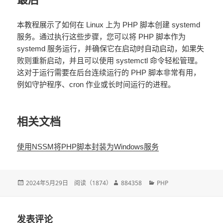
本教程展示了如何在 Linux 上为 PHP 脚本创建 systemd
服务。通过执行这些步骤，您可以将 PHP 脚本作为
systemd 服务运行，并确保它在启动时自动启动，如果失
败则重新启动，并且可以使用 systemctl 命令轻松管理。
这对于运行需要在后台连续运行的 PHP 脚本非常有用，
例如守护程序、cron 作业或长时间运行的进程。
相关文档
使用NSSM将PHP脚本封装为Windows服务
发
2024年5月29日
阅读（
1874
）
作
884358
分
PHP
布
者
类
于
发表评论