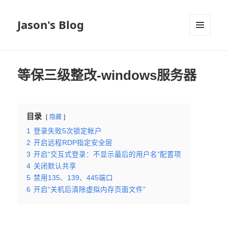
Jason's Blog
菜单和
挂件
等保三级整改-windows服务器
目录
隐藏
1
登录失败5次锁定帐户
2
开启远程RDP指定安全层
3
开启“交互式登录：不显示最后的用户名”配置项
4
关闭默认共享
5
禁用135、139、445端口
6
开启“关机后清除虚拟内存页面文件”