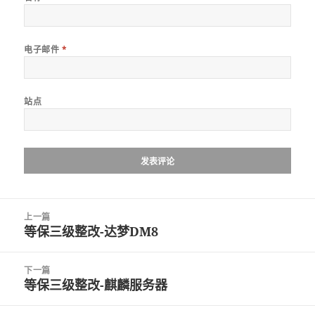
电子邮件
*
站点
文
上一篇
章
等保三级整改-达梦DM8
上
导
篇
航
文
下一篇
章：
等保三级整改-麒麟服务器
下
篇