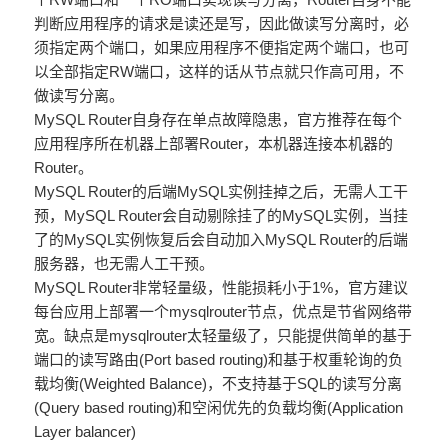
判断应用程序的请求是读还是写，因此做读写分离时，必
须指定两个端口，如果应用程序不便指定两个端口，也可
以全部指定RW端口，这样的话从节点就只作高可用，不
做读写分离。
MySQL Router自身存在单点故障隐患，官方推荐在每个
应用程序所在机器上部署Router，本机器连接本机器的
Router。
MySQL Router的后端MySQL实例挂掉之后，无需人工干
预，MySQL Router会自动剔除挂了的MySQL实例，当挂
了的MySQL实例恢复后会自动加入MySQL Router的后端
服务器，也无需人工干预。
MySQL Router非常轻量级，性能损耗小于1%，官方建议
每台应用上部署一个mysqlrouter节点，优点是节省网络带
宽。缺点是mysqlrouter太轻量级了，只能提供简单的基于
端口的读写路由(Port based routing)和基于权重轮询的负
载均衡(Weighted Balance)，不支持基于SQL的读写分离
(Query based routing)和空闲优先的负载均衡(Application
Layer balancer)