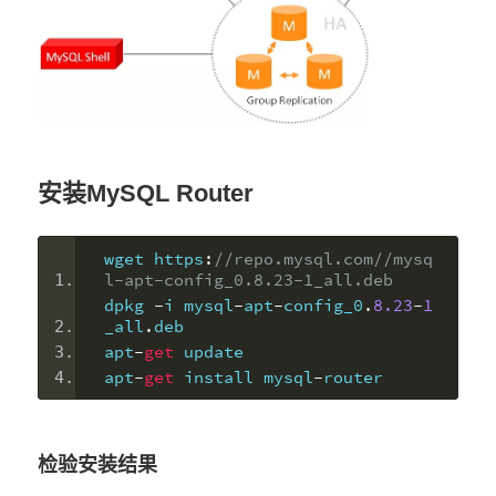
安装MySQL Router
wget https
:
//repo.mysql.com//mysq
l-apt-config_0.8.23-1_all.deb
dpkg 
-
i mysql
-
apt
-
config_0
.
8.23
-
1
_all
.
deb
apt
-
get
 update
apt
-
get
 install mysql
-
router
检验安装结果