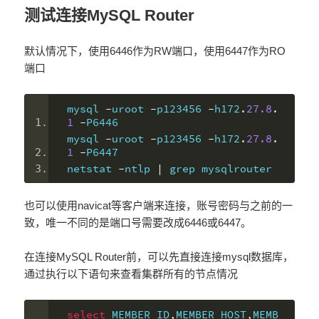
测试连接MySQL Router
默认情况下，使用6446作为RW端口，使用6447作为RO
端口
mysql 
-
uroot 
-
p123456 
-
h172
.
27.8
.
1
-
P6446
mysql 
-
uroot 
-
p123456 
-
h172
.
27.8
.
1
-
P6447
netstat 
-
ntlp 
|
 grep mysqlrouter
也可以使用navicat等客户端来连接，账号密码与之前的一
致，唯一不同的是端口号需要改成6446或6447。
在连接MySQL Router前，可以先直接连接mysql数据库，
通过执行以下语句来查看集群所有的节点情况
select
 MEMBER_ID
,
MEMBER_HOST
,
MEMB