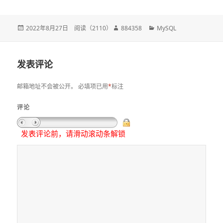
发
2022年8月27日
阅读（
2110
）
作
884358
分
MySQL
布
者
类
于
发表评论
邮箱地址不会被公开。
必填项已用
*
标注
评论
发表评论前，请滑动滚动条解锁