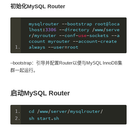
初始化MySQL Router
mysqlrouter 
--
bootstrap root@loca
lhost
:
3306
--
directory 
/
www
/
serve
r
/
myrouter 
--
conf
-
use
-
sockets 
--
a
ccount myrouter 
--
account
-
create 
always 
--
user
=
root
–bootstrap：引导并配置Router以便与MySQL InnoDB集
群一起运行。
启动MySQL Router
cd 
/
www
/
server
/
mysqlrouter
/
sh start
.
sh