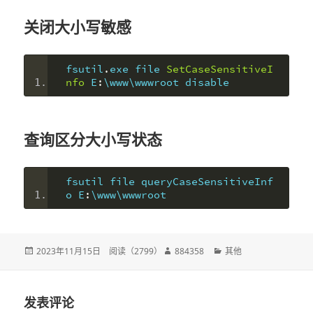
关闭大小写敏感
fsutil
.
exe file 
SetCaseSensitiveI
nfo
 E
:
\www\wwwroot disable
查询区分大小写状态
fsutil file queryCaseSensitiveInf
o E
:
\www\wwwroot
发
2023年11月15日
阅读（
2799
）
作
884358
分
其他
布
者
类
于
发表评论