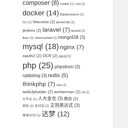
composer
(8)
cookie
(1)
curl
(1)
docker
(14)
Elasticsearch
(1)
htaccess
(2)
Go
(1)
javascript
(1)
laravel
(7)
jenkins
(2)
lavarel
(1)
mongoDB
(3)
linux
(1)
memcached
(1)
mysql
(18)
nginx
(7)
oauth2
(2)
OCR
(2)
pgsql
(1)
php
(25)
phpstrom
(3)
redis
(5)
rabbitmq
(3)
thinkphp
(7)
vue
(1)
webUploader
(2)
workerman
(2)
yii
(1)
人大金仓
(3)
微信
(2)
七牛云
(1)
正则表达式
(3)
抓包
(1)
支付宝
(1)
达梦
(12)
统信UOS
(1)