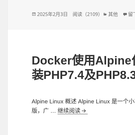
发
2025年2月3日
阅读（
2109
）
分
其他
于通
留
布
类
于
Docker使用Alp
装PHP7.4及PHP8
Alpine Linux 概述 Alpine Linux
版，广 …
继续阅读
Docker使用Alpin