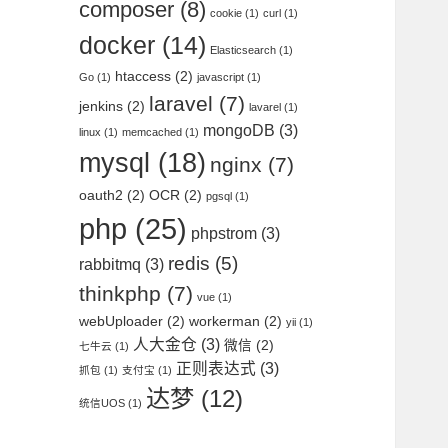
composer
(8)
cookie
(1)
curl
(1)
docker
(14)
Elasticsearch
(1)
htaccess
(2)
Go
(1)
javascript
(1)
laravel
(7)
jenkins
(2)
lavarel
(1)
mongoDB
(3)
linux
(1)
memcached
(1)
mysql
(18)
nginx
(7)
oauth2
(2)
OCR
(2)
pgsql
(1)
php
(25)
phpstrom
(3)
redis
(5)
rabbitmq
(3)
thinkphp
(7)
vue
(1)
webUploader
(2)
workerman
(2)
yii
(1)
人大金仓
(3)
微信
(2)
七牛云
(1)
正则表达式
(3)
抓包
(1)
支付宝
(1)
达梦
(12)
统信UOS
(1)