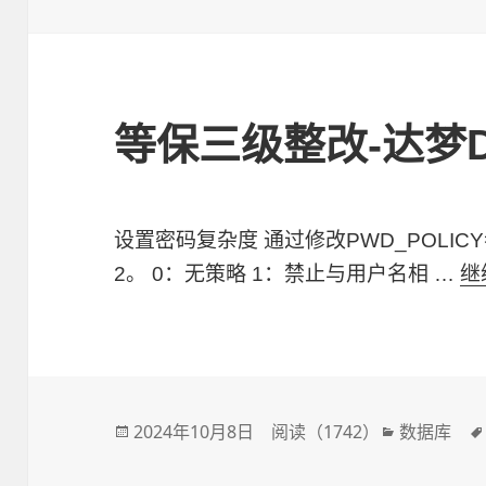
布
类
于
等保三级整改-达梦D
设置密码复杂度 通过修改PWD_POLI
2。 0：无策略 1：禁止与用户名相 …
继
发
2024年10月8日
阅读（
1742
）
分
数据库
布
类
于