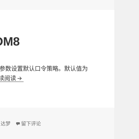
M8
CY参数设置默认口令策略。默认值为
续阅读
等保三级整改-达梦DM8
标
达梦
于等保三级整改-达梦DM8
留下评论
签