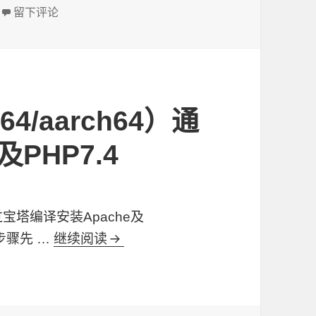
于通过js解决Chrome、Edge等浏览器忽略autocomple
留下评论
4/aarch64）通
PHP7.4
塔编译安装Apache及
步骤先 …
继续阅读
统信UOSV20（arm64/aarch64