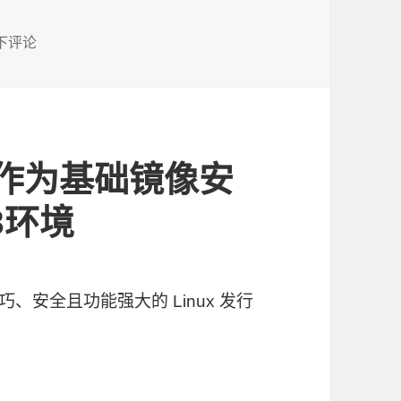
过ollama本地部署DeepSeek-R1-1.5b模型
下评论
ine作为基础镜像安
.3环境
 是一个小巧、安全且功能强大的 Linux 发行
e作为基础镜像安装PHP7.4及PHP8.3环境