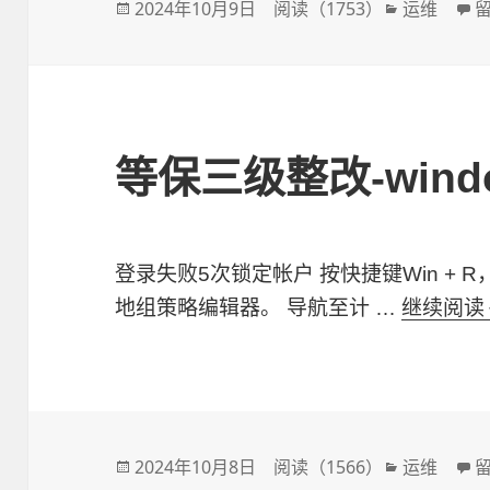
发
2024年10月9日
阅读（
1753
）
分
运维
布
类
于
等保三级整改-wind
登录失败5次锁定帐户 按快捷键Win + R，
地组策略编辑器。 导航至计 …
继续阅读
发
2024年10月8日
阅读（
1566
）
分
运维
于