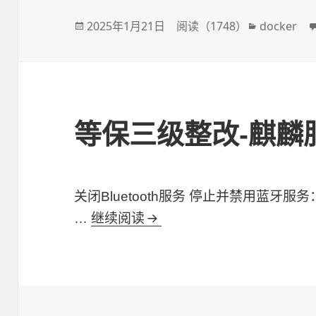
发
2025年1月21日
阅读（
1748
）
分
docker
布
类
于
等保三级整改-麒麟
关闭Bluetooth服务 停止并禁用蓝牙服务： syste
…
继续阅读
等保三级整改-麒麟服务器