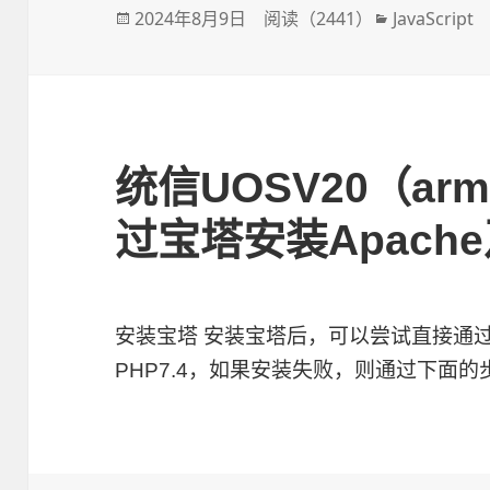
发
2024年8月9日
阅读（
2441
）
分
JavaScript
布
类
于
统信UOSV20（arm6
过宝塔安装Apache及
安装宝塔 安装宝塔后，可以尝试直接通过宝
PHP7.4，如果安装失败，则通过下面的