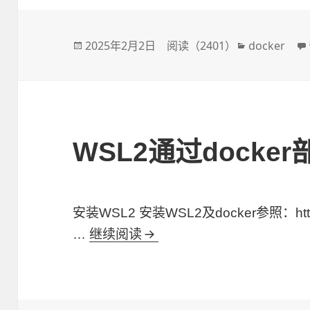
发
2025年2月2日
阅读（
2401
）
分
docker
布
类
于
WSL2通过docke
安装WSL2 安装WSL2及docker参照：http:/
…
继续阅读
WSL2通过docker部署PHP