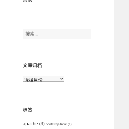
搜
索
：
文章归档
文
章
归
档
标签
apache
(3)
bootstrap-table
(1)